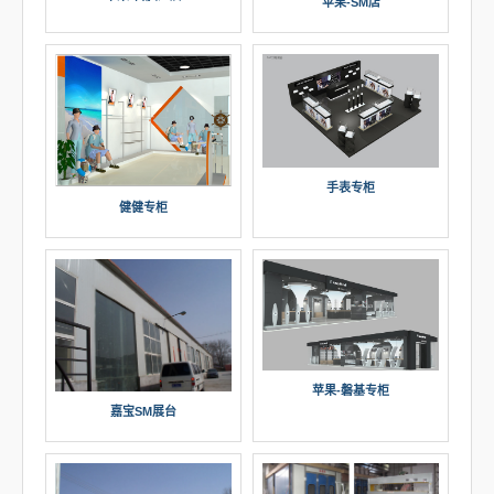
苹果-SM店
手表专柜
健健专柜
苹果-磐基专柜
嘉宝SM展台