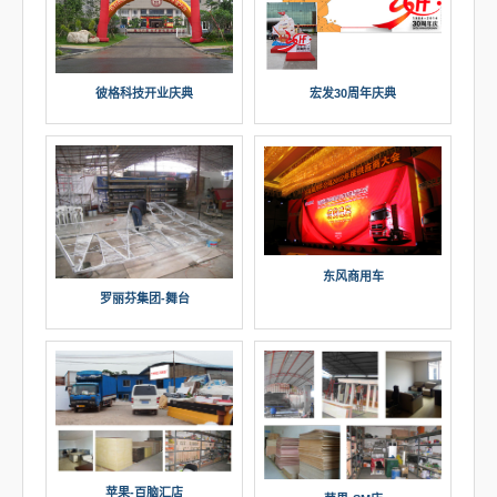
彼格科技开业庆典
宏发30周年庆典
东风商用车
罗丽芬集团-舞台
苹果-百脑汇店