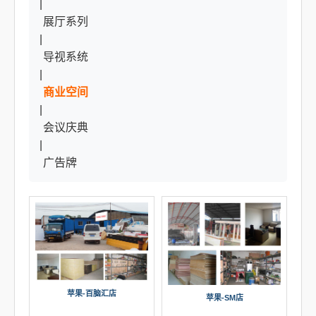
|
展厅系列
|
导视系统
|
商业空间
|
会议庆典
|
广告牌
苹果-百脑汇店
苹果-SM店