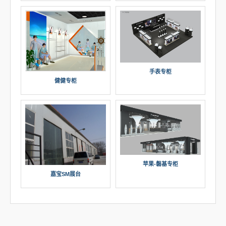
手表专柜
健健专柜
苹果-磐基专柜
嘉宝SM展台