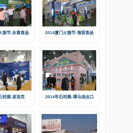
门火锅节-永春食品
2014厦门火锅节-海容食品
年石材展-波洛克
2014年石材展-博马进出口