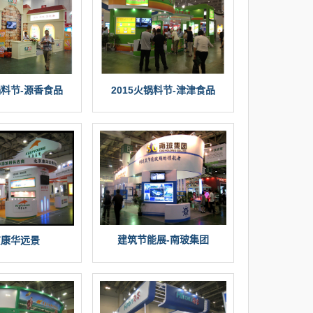
锅料节-源香食品
2015火锅料节-津津食品
建筑节能展-南玻集团
京康华远景