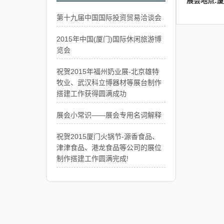
展会地点:
第十九届中国国际投资贸易洽谈会
2015年中国(厦门)国际休闲旅游博
览会
祝贺2015年福州奶业展-北京雄特
牧业、武汉科立博器材等展台制作
搭建工作获得圆满成功
展会小常识——展会专用名词解释
祝贺2015厦门火锅节-源香食品、
津津食品、港龙食品等公司的展位
制作搭建工作圆满完成!